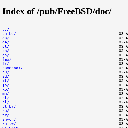
Index of /pub/FreeBSD/doc/
../
bn-bd/
da/
de/
el/
en/
es/
faq/
fr/
handbook/
hu/
id/
it/
ja/
ko/
mn/
nl/
pl/
pt-br/
ru/
tr/
zh-cn/
zh-tw/
GITHASH