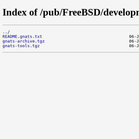
Index of /pub/FreeBSD/developm
../
README.gnats.txt
gnats-archive.tgz
gnats-tools.tgz