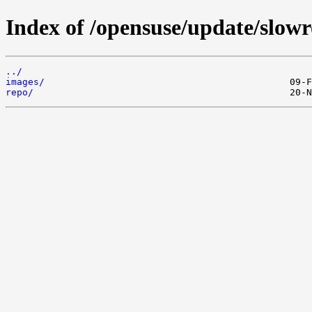
Index of /opensuse/update/slowro
../
images/
repo/