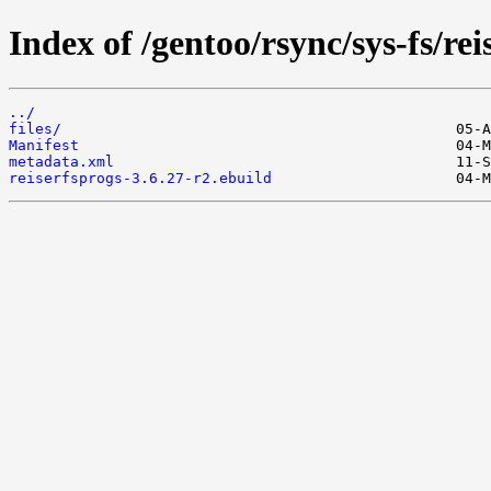
Index of /gentoo/rsync/sys-fs/rei
../
files/
Manifest
metadata.xml
reiserfsprogs-3.6.27-r2.ebuild