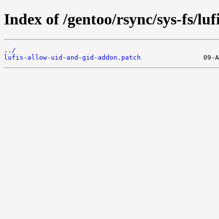
Index of /gentoo/rsync/sys-fs/lufis
../
lufis-allow-uid-and-gid-addon.patch