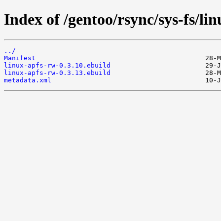
Index of /gentoo/rsync/sys-fs/li
../
Manifest
linux-apfs-rw-0.3.10.ebuild
linux-apfs-rw-0.3.13.ebuild
metadata.xml