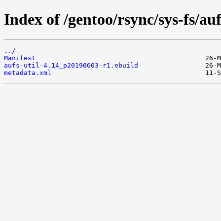
Index of /gentoo/rsync/sys-fs/auf
../
Manifest
aufs-util-4.14_p20190603-r1.ebuild
metadata.xml