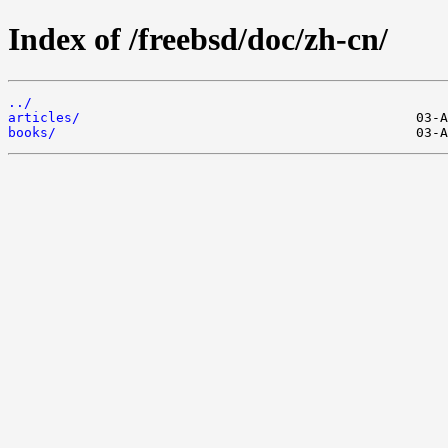
Index of /freebsd/doc/zh-cn/
../
articles/
books/